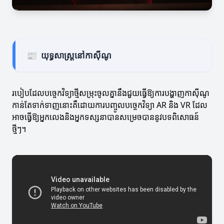
📰
យុទ្ធសាស្ត្រនៅកាស៊ីណូ
របៀបដែលបច្ចេកវិទ្យាថ្មីសម្រុះចូលគ្នានឹងជួយធ្វើឱ្យការបង្ហាញកាស៊ីណូ
កាន់តែទាក់ទាញនោះគឺដោយការបញ្ចូលបច្ចេកវិទ្យា AR និង VR ដែល
អាចធ្វើឱ្យអ្នកលេងនិងអ្នកទស្សនាបានសម្រេចបាននូវបទពិសោធន៍
ថ្មីៗ។