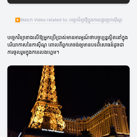
▶
Watch Video related to: បច្ចេកវិទ្យាថ្មីក្នុងការបង្ហាញកាស៊ីណូ
បច្ចេកវិទ្យាខាងលើឱ្យអ្នកប្រើប្រាស់មានអារម្មណ៍ថាបច្ចុប្បន្នស្ថិតនៅក្នុង
បរិយាកាសនៃកាស៊ីណូ ពោលគឺពួកគេចង់ឲ្យមានបទពិសោធន៍ដូចជា
ការចូលរួមក្នុងការលេងហ្គេម។