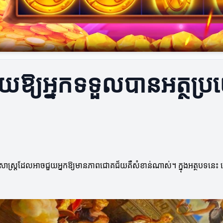
ជួយឱ្យអ្នកទទួលបានអត្ថប
្ធសាស្ត្រដែលអាចជួយអ្នកឱ្យមានភាពជោគជ័យគឺសំខាន់ណាស់។ ក្នុងអត្ថបទនេះ យ