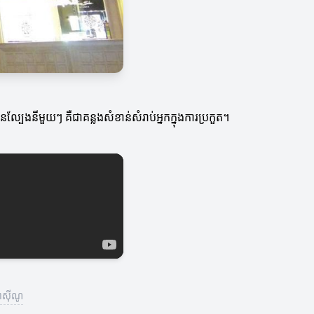
្បែងនីមួយៗ គឺជាគន្លងសំខាន់សំរាប់អ្នកក្នុងការប្រកួត។
ាស៊ីណូ