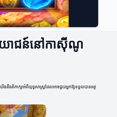
្រយោជន៍នៅកាស៊ីណូ
ើងនឹងពិភាក្សាអំពីយុទ្ធសាស្ត្រដែលអាចជួយអ្នកឱ្យទទួលបានអត្ថ