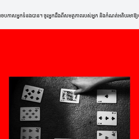
ចបកាសអ្នកទំនងបាន។ ចូរអ្នកដឹងពីសមត្ថភាពរបស់អ្នក និងកំណត់អតិបរមាឱ្យបា