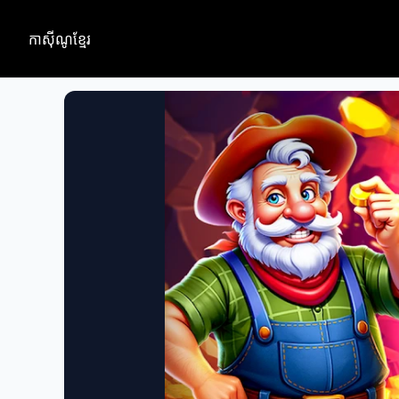
កាស៊ីណូខ្មែរ