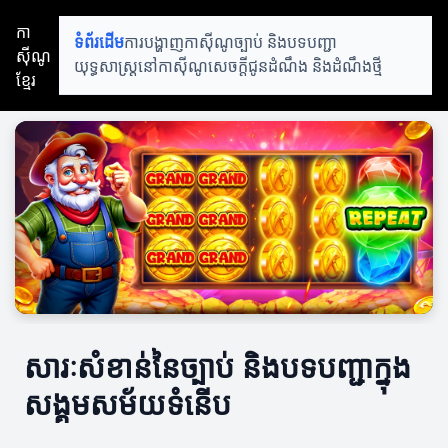
កា
ទំព័រដើម
ការបង្ហាញកាស៊ីណូ
ច្បាប់ និងបទបញ្ជា
ស៊ីណូ
យុទ្ធសាស្ត្រនៅកាស៊ីណូ
សេចក្តីជូនដំណឹង និងដំណឹងថ្មី
ខ្មែរ
សារៈសំខាន់នៃច្បាប់ និងបទបញ្ជាក្នុង
សង្គមសម័យទំនើប