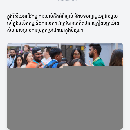
ក្នុងវិស័យអាជីវកម្ម ការយល់ដឹងអំពីច្បាប់ និងបទបញ្ជាជួយជ្រាបចូល
ទៅក្នុងផលិតកម្ម និងការលក់។ វាត្រូវបានគេគិតថាជាគ្រឿងចក្រយ៉ាង
សំខាន់សម្រាប់ការប្រកួតប្រជែងនៅក្នុងទីផ្សារ។