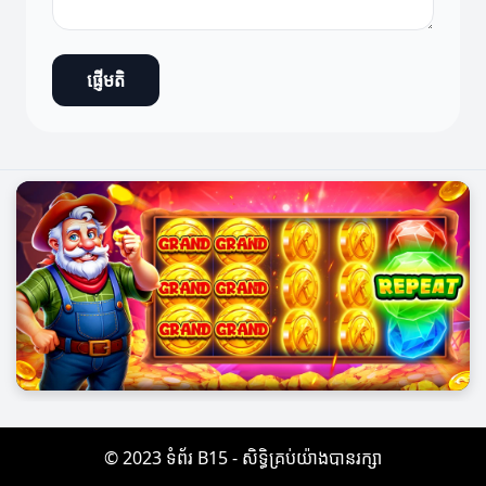
ផ្ញើមតិ
© 2023 ទំព័រ B15 - សិទ្ធិគ្រប់យ៉ាងបានរក្សា