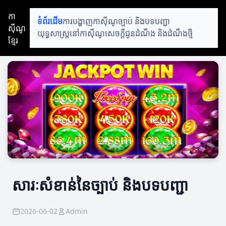
កា
ទំព័រដើម
ការបង្ហាញកាស៊ីណូ
ច្បាប់ និងបទបញ្ជា
ស៊ីណូ
យុទ្ធសាស្ត្រនៅកាស៊ីណូ
សេចក្តីជូនដំណឹង និងដំណឹងថ្មី
ខ្មែរ
សារៈសំខាន់នៃច្បាប់ និងបទបញ្ជា
2026-06-02
Admin