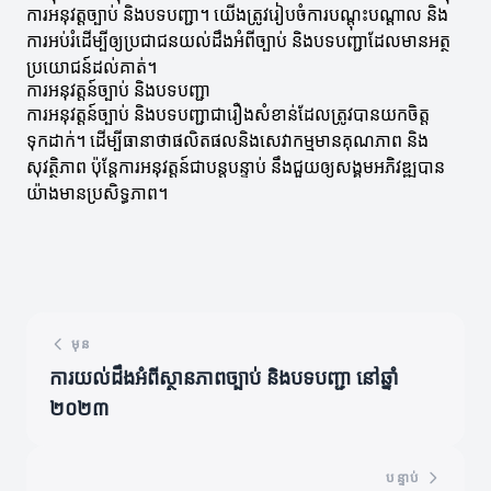
ការអនុវត្តច្បាប់ និងបទបញ្ជា។ យើងត្រូវរៀបចំការបណ្តុះបណ្តាល និង
ការអប់រំដើម្បីឲ្យប្រជាជនយល់ដឹងអំពីច្បាប់ និងបទបញ្ជាដែលមានអត្ថ
ប្រយោជន៍ដល់គាត់។
ការអនុវត្តន៍ច្បាប់ និងបទបញ្ជា
ការអនុវត្តន៍ច្បាប់ និងបទបញ្ជាជារឿងសំខាន់ដែលត្រូវបានយកចិត្ត
ទុកដាក់។ ដើម្បីធានាថាផលិតផលនិងសេវាកម្មមានគុណភាព និង
សុវត្ថិភាព ប៉ុន្តែការអនុវត្តន៍ជាបន្តបន្ទាប់ នឹងជួយឲ្យសង្គមអភិវឌ្ឍបាន
យ៉ាងមានប្រសិទ្ធភាព។
មុន
ការយល់ដឹងអំពីស្ថានភាពច្បាប់ និងបទបញ្ជា នៅឆ្នាំ
២០២៣
បន្ទាប់