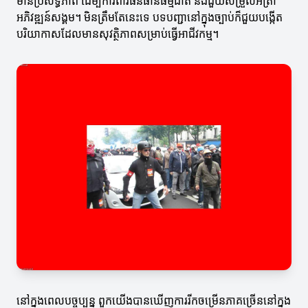
មានប្រសិទ្ធភាព ដើម្បីការពារធនធានធម្មជាតិ និងជួយសម្រួលអត្រា
អភិវឌ្ឍន៍សង្គម។ មិនត្រឹមតែនេះទេ បទបញ្ជានៅក្នុងច្បាប់ក៏ជួយបង្កើត
បរិយាកាសដែលមានសុវត្ថិភាពសម្រាប់ធ្វើអាជីវកម្ម។
នៅក្នុងពេលបច្ចុប្បន្ន ពួកយើងបានឃើញការរីកចម្រើនភាគច្រើននៅក្នុង