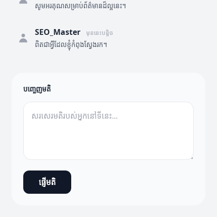
សូមអរគុណសម្រាប់ព័ត៌មានដ៏ល្អនេះ។
SEO_Master
មុននេះបន្តិច
ពិតជាអ្វីដែលខ្ញុំកំពុងស្វែងរក។
បញ្ចេញមតិ
ផ្ញើមតិ