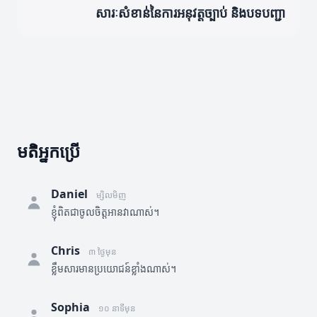
សារៈសំខាន់នៃការអនុវត្តច្បាប់ និងបទបញ្ជា
មតិអ្នកប្រើ
Daniel
ម្សិលមិញ
ខ្ញុំពិតជាចូលចិត្តអានវាណាស់។
Chris
៣ ថ្ងៃមុន
ខ្លឹមសារមានប្រយោជន៍ខ្លាំងណាស់។
Sophia
១០ នាទីមុន