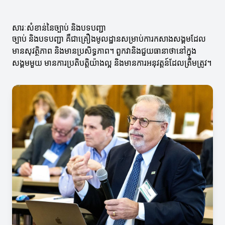
សារៈសំខាន់នៃច្បាប់ និងបទបញ្ជា
ច្បាប់ និងបទបញ្ជា គឺជាគ្រឿងមូលដ្ឋានសម្រាប់ការកសាងសង្គមដែល
មានសុវត្ថិភាព និងមានប្រសិទ្ធភាព។ ពួកវានិងជួយធានាថានៅក្នុង
សង្គមមួយ មានការប្រតិបត្តិយ៉ាងល្អ និងមានការអនុវត្តន៍ដែលត្រឹមត្រូវ។