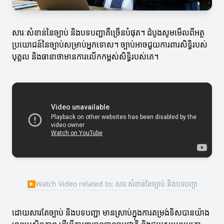
សារៈសំខាន់នៃច្បាប់ និងបទបញ្ជាគឺច្រើនបំផុត។ ដំបូងសូមមើលពីអត្ថ
ប្រយោជន៍នៃច្បាប់សម្រាប់អ្នកទោស។ ច្បាប់អាចជួយការពារសិទ្ធិរបស់
បុគ្គល និងធានាថាមានការលើកកម្ពស់សិទ្ធិរបស់គេ។
▶
Watch Video related to: សារៈសំខាន់នៃច្បាប់ និងបទបញ្ជា
ដោយសារតែច្បាប់ និងបទបញ្ជា មានស្រាប់ក្នុងការតម្រង់ទិសបានយ៉ាង