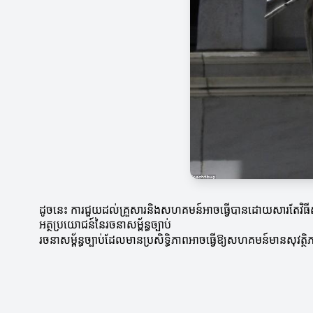
ដូចនេះ ការជួយដល់គ្រួសារនិងសហគមន៍អាចធ្វើបានដោយសារតែវិធីសាស
អត្ថប្រយោជន៍នៃរចនាសម្ព័ន្ធច្បាប់
រចនាសម្ព័ន្ធច្បាប់ដែលមានប្រសិទ្ធិភាពអាចធ្វើឱ្យសហគមន៍មានសុវត