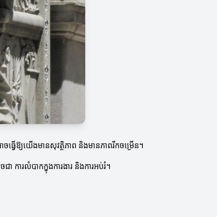
ចធ្វើឱ្យយើងមានសុវត្ថិភាព និងមានភាពរីកចម្រើន។
ជា ការលំបាកក្នុងការងារ និងការអប់រំ។