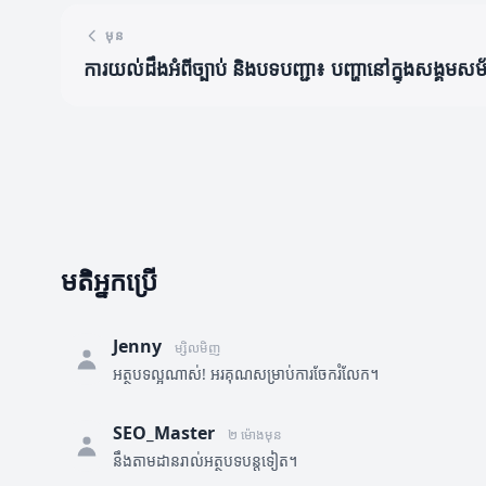
មុន
ការយល់ដឹងអំពីច្បាប់ និងបទបញ្ជា៖ បញ្ហានៅក្នុងសង្គមស
មតិអ្នកប្រើ
Jenny
ម្សិលមិញ
អត្ថបទល្អណាស់! អរគុណសម្រាប់ការចែករំលែក។
SEO_Master
២ ម៉ោងមុន
នឹងតាមដានរាល់អត្ថបទបន្តទៀត។