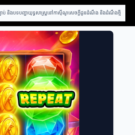
្បាប់ និងបទបញ្ជា
យុទ្ធសាស្ត្រនៅកាស៊ីណូ
សេចក្តីជូនដំណឹង និងដំណឹងថ្មី