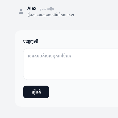
Alex
មុននេះបន្តិច
ខ្លឹមសារមានប្រយោជន៍ខ្លាំងណាស់។
បញ្ចេញមតិ
ផ្ញើមតិ