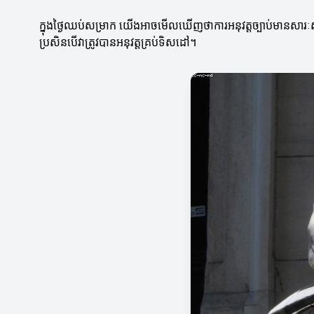
ក្នុងថ្ងៃឈប់សម្រាក យើងអាចមើលឃើញថាការអនុវត្តច្បាប់មានសារៈសំខ
ប្រសិនបើវាត្រូវបានអនុវត្តគ្រប់ទិសដៅ។