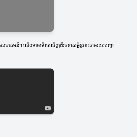
នុវត្តក្នុងសហគមន៍។ យើងអាចមើលឃើញពីរចនាសម្ព័ន្ធនេះតាមរយៈបញ្ហា