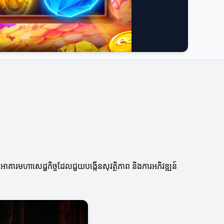
ជាអាគារមហាសេដ្ឋកិច្ចដែលជួយបង្កើនសុវត្ថិភាព និងការអភិវឌ្ឍន៍