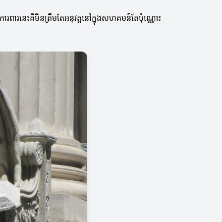
ារពារនេះគឺមិនត្រឹមតែអនុវត្តនៅក្នុងសហគមន៍តែប៉ុណ្ណោះ