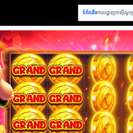
ទំព័រដើម
ការបង្ហាញកាស៊ីណូ
ច