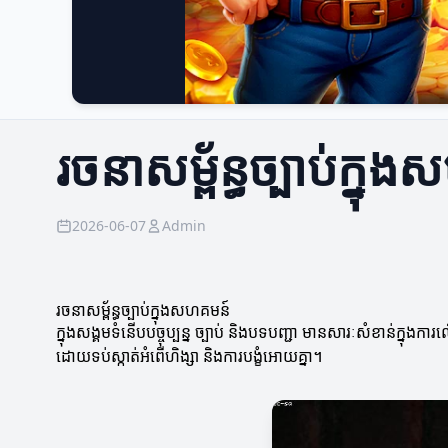
រចនាសម្ព័ន្ធច្បាប់ក្ន
2026-06-07
Admin
រចនាសម្ព័ន្ធច្បាប់ក្នុងសហគមន៍
ក្នុងសង្គមទំនើបបច្ចុប្បន្ន ច្បាប់ និងបទបញ្ជា មានសារៈសំខាន់ក្នុង
ដោយទប់ស្កាត់អំពើហិង្សា និងការបង្ខំអោយគ្នា។