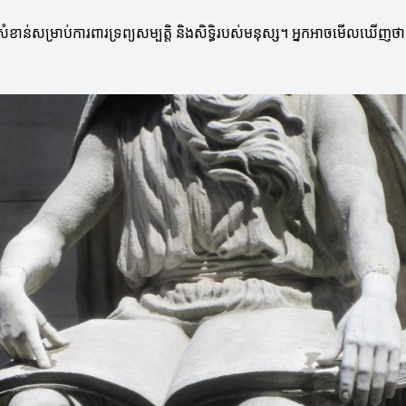
ាន់សម្រាប់ការពារទ្រព្យសម្បត្តិ និងសិទ្ធិរបស់មនុស្ស។ អ្នកអាចមើលឃើញថាក