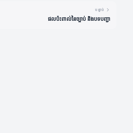
បន្ទាប់
ផលប៉ះពាល់នៃច្បាប់ និងបទបញ្ជា