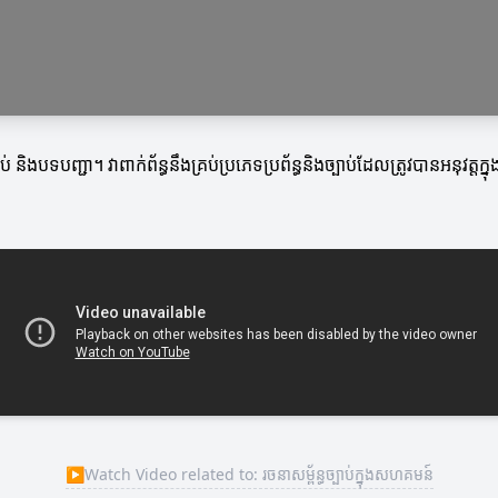
បាប់ និងបទបញ្ជា។ វាពាក់ព័ន្ធនឹងគ្រប់ប្រភេទប្រព័ន្ធនិងច្បាប់ដែលត្រូវបានអ
▶
Watch Video related to: រចនាសម្ព័ន្ធច្បាប់ក្នុងសហគមន៍