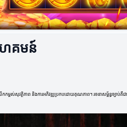
ុងសហគមន៍
ការលើកកម្ពស់សុវត្ថិភាព និងការអភិវឌ្ឍប្រកបដោយគុណភាព។ រចនាសម្ព័ន្ធច្បាប់គឺ