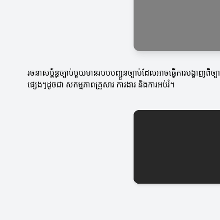
រចនាសម្ព័ន្ធច្បាប់មួយមានរបបបញ្ជូនច្បាប់ដែលអាចធ្វើការបង្ហាញពីច្
ផ្សេងៗដូចជា សកម្មភាពគ្រួសារ ការងារ និងការអប់រំ។