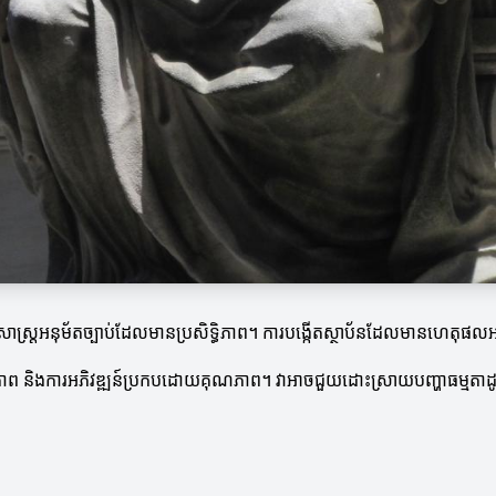
្ត្រអនុម័តច្បាប់ដែលមានប្រសិទ្ធិភាព។ ការបង្កើតស្ថាប័នដែលមានហេតុផលអា
្ថិភាព និងការអភិវឌ្ឍន៍ប្រកបដោយគុណភាព។ វាអាចជួយដោះស្រាយបញ្ហាធម្មតាដូច