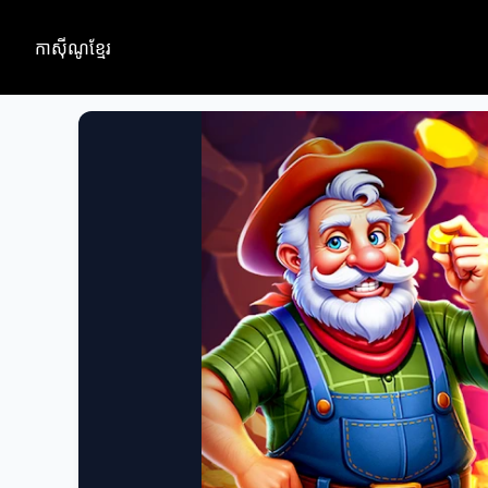
កាស៊ីណូខ្មែរ