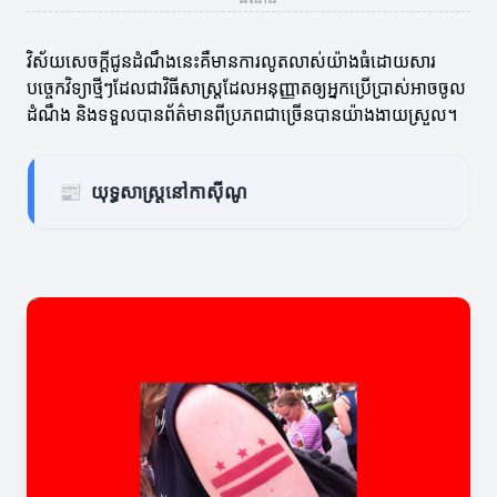
វិស័យសេចក្តីជូនដំណឹងនេះគឺមានការលូតលាស់យ៉ាងធំដោយសារ
បច្ចេកវិទ្យាថ្មីៗដែលជា​វិធីសាស្ត្រដែលអនុញ្ញាតឲ្យអ្នកប្រើប្រាស់អាចចូល
ដំណឹង និងទទួលបានព័ត៌មានពីប្រភពជាច្រើនបានយ៉ាងងាយស្រួល។
📰
យុទ្ធសាស្ត្រនៅកាស៊ីណូ