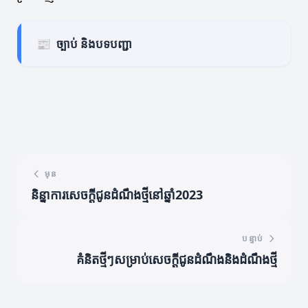
📰
ច្បាប់ និងបទបញ្ជា
មុន
និន្នាការសេចក្តីជូនដំណឹងថ្មីនៅឆ្នាំ2023
បន្ទាប់
គំនិតថ្មីៗសម្រាប់សេចក្តីជូនដំណឹងនិងដំណឹងថ្មី