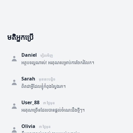
មតិអ្នកប្រើ
Daniel
ម្សិលមិញ
អត្ថបទល្អណាស់! អរគុណសម្រាប់ការចែករំលែក។
Sarah
មុននេះបន្តិច
ពិតជាអ្វីដែលខ្ញុំកំពុងស្វែងរក។
User_88
៣ ថ្ងៃមុន
អរគុណច្រើនដែលបានផ្តល់ចំណេះដឹងថ្មីៗ។
Olivia
៣ ថ្ងៃមុន