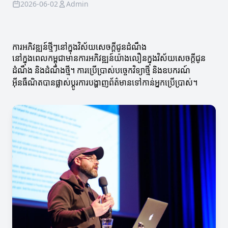
2026-06-02
Admin
ការអភិវឌ្ឍន៍ថ្មីៗនៅក្នុងវិស័យសេចក្តីជូនដំណឹង
នៅក្នុងពេលកម្ពុជាមានការអភិវឌ្ឍន៍យ៉ាងលឿនក្នុងវិស័យសេចក្តីជូន
ដំណឹង និងដំណឹងថ្មី។ ការប្រើប្រាស់បច្ចេកវិទ្យាថ្មី និងឧបករណ៍
អ៊ីនធឺណិតបានផ្លាស់ប្តូរការបង្ហាញព័ត៌មានទៅកាន់អ្នកប្រើប្រាស់។