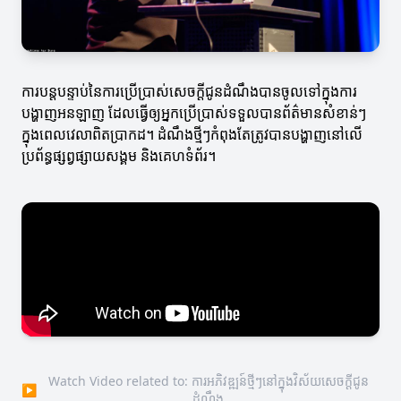
ការបន្តបន្ទាប់នៃការប្រើប្រាស់សេចក្តីជូនដំណឹងបានចូលទៅក្នុងការ
បង្ហាញអនឡាញ ដែលធ្វើឲ្យអ្នកប្រើប្រាស់ទទួលបានព័ត៌មានសំខាន់ៗ
ក្នុងពេលវេលាពិតប្រាកដ។ ដំណឹងថ្មីៗកំពុងតែត្រូវបានបង្ហាញនៅលើ
ប្រព័ន្ធផ្សព្វផ្សាយសង្គម និងគេហទំព័រ។
Watch Video related to: ការអភិវឌ្ឍន៍ថ្មីៗនៅក្នុងវិស័យសេចក្តីជូន
▶
ដំណឹង