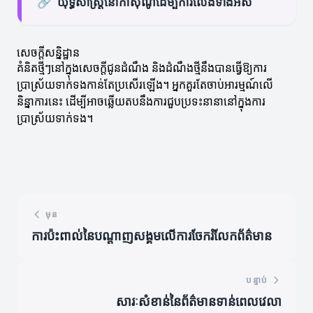
🔗
យុទ្ធសាស្ត្រនៅកាស៊ីណូដើម្បីការលេងទាំងអស់
សេចក្តីសន្និដ្ឋាន
គំនិតថ្មីៗនៅក្នុងសេចក្តីជូនដំណឹង និងដំណឹងថ្មីនឹងបានធ្វើឱ្យការ
ប្រាស្រ័យទាក់ទងកាន់តែប្រសើរឡើង។ អ្នកគួរតែចាប់អារម្មណ៍លើ
និន្នាការនេះ ដើម្បីអាចឆ្លើយតបនឹងការជួបប្រទះនានានៅក្នុងការ
ប្រាស្រ័យទាក់ទង។
មុន
ការប៉ះពាល់នៃបណ្តាញសង្គមលើការចែករំលែកព័ត៌មាន
បន្ទាប់
សារៈសំខាន់នៃព័ត៌មានទាន់ពេលវេលា