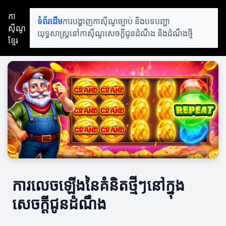
កា
ទំព័រដើម
ការបង្ហាញកាស៊ីណូ
ច្បាប់ និងបទបញ្ជា
ស៊ីណូ
យុទ្ធសាស្ត្រនៅកាស៊ីណូ
សេចក្តីជូនដំណឹង និងដំណឹងថ្មី
ខ្មែរ
ការលេចឡើងនៃគំនិតថ្មីៗនៅក្នុង
សេចក្តីជូនដំណឹង