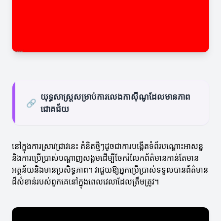
យុទ្ធសាស្ត្រសម្រាប់ការលេងកាស៊ីណូដែលមានភាព
🔗
ជោគជ័យ
នៅក្នុងការស្រាវជ្រាវនេះ គំនិតថ្មីៗដូចជាការបង្កើតទំព័របណ្តោះអាសន្ន
និងការប្រើប្រាស់បណ្តាញសង្គមដើម្បីចែករំលែកព័ត៌មានកាន់តែមាន
អត្ថន័យនិងមានប្រសិទ្ធភាព។ វាជួយឱ្យអ្នកប្រើប្រាស់ទទួលបានព័ត៌មាន
ដ៏សំខាន់របស់ពួកគេនៅក្នុងពេលវេលាដែលត្រឹមត្រូវ។