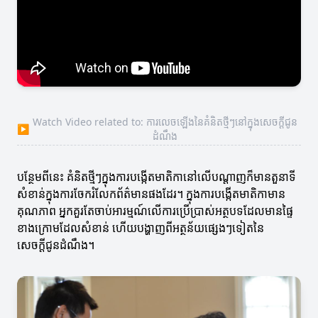
Watch Video related to: ការលេចឡើងនៃគំនិតថ្មីៗនៅក្នុងសេចក្តីជូន
▶
ដំណឹង
បន្ថែមពីនេះ គំនិតថ្មីៗក្នុងការបង្កើតមាតិកានៅលើបណ្តាញក៏មានតួនាទី
សំខាន់ក្នុងការចែករំលែកព័ត៌មានផងដែរ។ ក្នុងការបង្កើតមាតិកាមាន
គុណភាព អ្នកគួរតែចាប់អារម្មណ៍លើការប្រើប្រាស់អត្ថបទដែលមានផ្ទៃ
ខាងក្រោមដែលសំខាន់ ហើយបង្ហាញពីអត្ថន័យផ្សេងៗទៀតនៃ
សេចក្តីជូនដំណឹង។