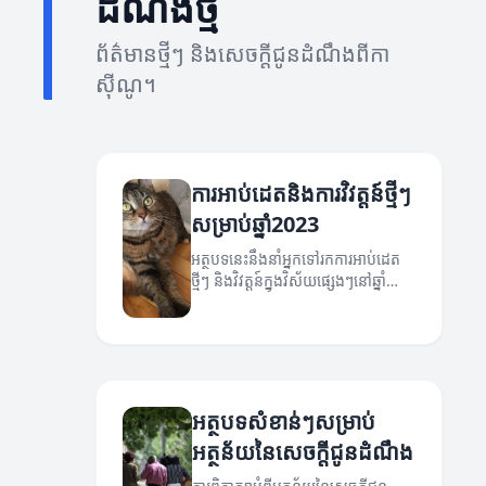
ដំណឹងថ្មី
ព័ត៌មានថ្មីៗ និងសេចក្តីជូនដំណឹងពីកា
ស៊ីណូ។
ការអាប់ដេតនិងការវិវត្តន៍ថ្មីៗ
សម្រាប់ឆ្នាំ2023
អត្ថបទនេះនឹងនាំអ្នកទៅរកការអាប់ដេត
ថ្មីៗ និងវិវត្តន៍ក្នុងវិស័យផ្សេងៗនៅឆ្នាំ
2023។
អត្ថបទសំខាន់ៗសម្រាប់
អត្ថន័យនៃសេចក្តីជូនដំណឹង