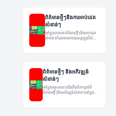
ព័ត៌មានថ្មីៗនិងការអាប់ដេត
សំខាន់ៗ
នៅក្នុងពេលនេះព័ត៌មានថ្មីៗនិងអាប់ដេត
សំខាន់ៗកំពុងមានភាពខុសគ្នាក្នុងវិស័យ
ផ្សេងៗ។
ព័ត៌មានថ្មីៗ និងអភិវឌ្ឍន៍
សំខាន់ៗ
នៅក្នុងអត្ថបទនេះយើងនឹងពិភាក្សាអំពី
ព័ត៌មានថ្មីៗនិងអភិវឌ្ឍន៍សំខាន់ៗនៅក្នុង
ព្រឹត្តិការណ៍ជាតិ និងអន្តរជាតិ។