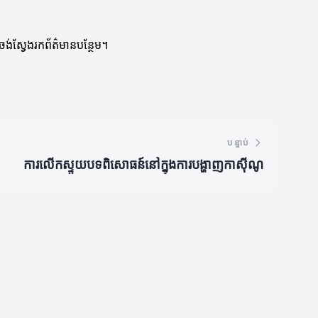
ចង់ស្វែងរកព័ត៌មានបន្ថែម។
បន្ទាប់
ការលើកស្ទួយបទពិសោធន៍នៅក្នុងការបង្ហាញកាស៊ីណូ