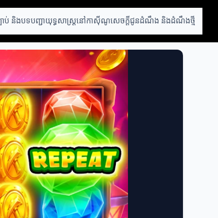
្បាប់ និងបទបញ្ជា
យុទ្ធសាស្ត្រនៅកាស៊ីណូ
សេចក្តីជូនដំណឹង និងដំណឹងថ្មី