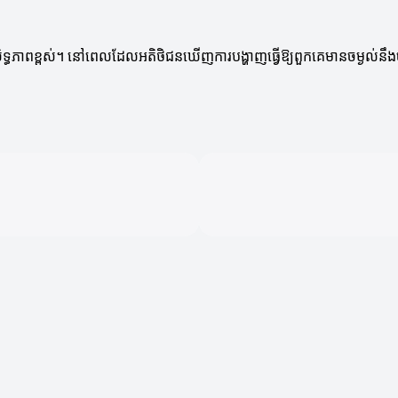
ប្រសិទ្ធភាពខ្ពស់។ នៅពេលដែលអតិថិជនឃើញការបង្ហាញធ្វើឱ្យពួកគេមានចម្ងល់នឹង