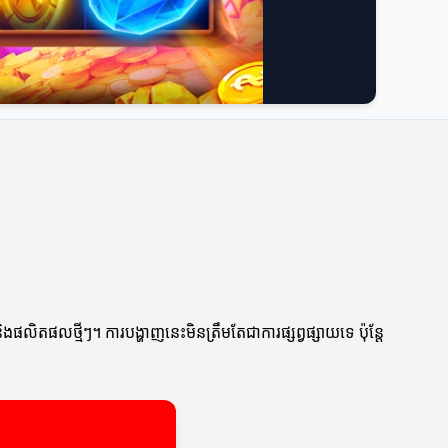
ិងផលិតផលថ្មីៗ។ ការបង្ហាញនេះមិនត្រឹមតែជាការផ្សព្វផ្សាយទេ ប៉ុន្តែ