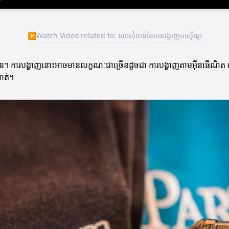
▶
Watch Video related to: សារសំខាន់នៃការបង្ហាញកាស៊ីណូ
។ ការបង្ហាញនោះអាចមានលក្ខណៈជាច្រើនដូចជា ការបង្ហាញតាមអ៊ីនធើណិត ផ្
ណត់។