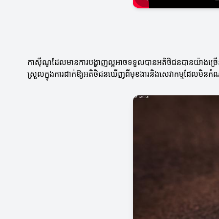
កាស៊ីណូដែលមានការបង្ហាញល្អអាចទទួលបានអតិថិជនបានយ៉ាងច្រើន
ស្រួលក្នុងការដាក់ឱ្យអតិថិជនឃើញពីមុខងារនិងសេវាកម្មដែលមិនកំ