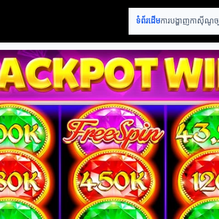
ទំព័រដើម
ការបង្ហាញកាស៊ីណូ
ច