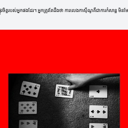
ត្តរបស់អ្នកផងដែរ។ អ្នកត្រូវតែដឹងថា ការលេងកាស៊ីណូគឺជាការកំសាន្ត មិនមែនជ