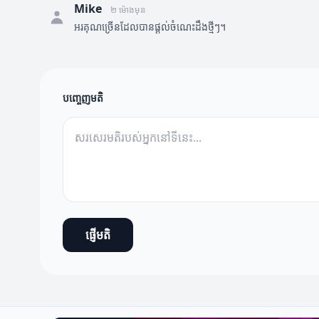
Mike
២ ម៉ោងមុន
អរគុណច្រើនដែលបានផ្តល់ចំណេះដឹងថ្មីៗ។
បញ្ចេញមតិ
ផ្ញើមតិ