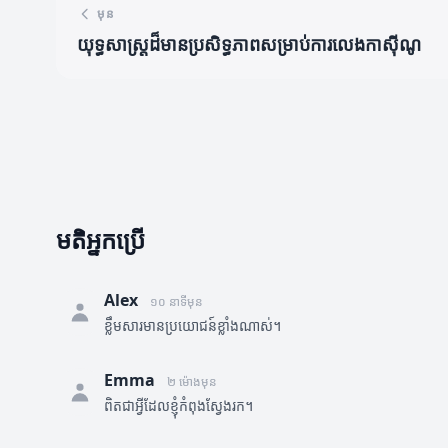
មុន
យុទ្ធសាស្ត្រដ៏មានប្រសិទ្ធភាពសម្រាប់ការលេងកាស៊ីណូ
មតិអ្នកប្រើ
Alex
១០ នាទីមុន
ខ្លឹមសារមានប្រយោជន៍ខ្លាំងណាស់។
Emma
២ ម៉ោងមុន
ពិតជាអ្វីដែលខ្ញុំកំពុងស្វែងរក។