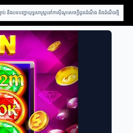
្បាប់ និងបទបញ្ជា
យុទ្ធសាស្ត្រនៅកាស៊ីណូ
សេចក្តីជូនដំណឹង និងដំណឹងថ្មី