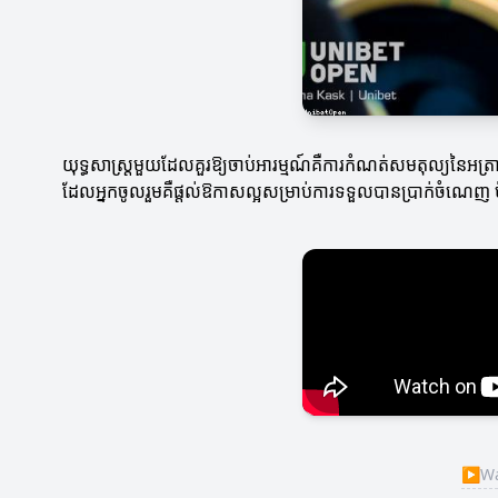
យុទ្ធសាស្ត្រមួយដែលគួរឱ្យចាប់អារម្មណ៍គឺការកំណត់សមតុល្យនៃអត្
ដែលអ្នកចូលរួមគឺផ្តល់ឱកាសល្អសម្រាប់ការទទួលបានប្រាក់ចំណេញ ប៉ុន
▶
Wa