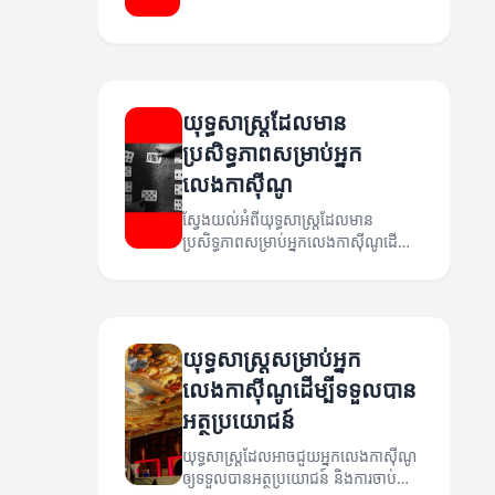
អាចទទួលបានអត្ថប្រយោជន៍។
យុទ្ធសាស្ត្រដែលមាន
ប្រសិទ្ធភាពសម្រាប់អ្នក
លេងកាស៊ីណូ
ស្វែងយល់អំពីយុទ្ធសាស្ត្រដែលមាន
ប្រសិទ្ធភាពសម្រាប់អ្នកលេងកាស៊ីណូដើម្បី
បង្កើនឱកាសឈ្នះរបស់ពួកគេ។
យុទ្ធសាស្ត្រសម្រាប់អ្នក
លេងកាស៊ីណូដើម្បីទទួលបាន
អត្ថប្រយោជន៍
យុទ្ធសាស្ត្រដែលអាចជួយអ្នកលេងកាស៊ីណូ
ឲ្យទទួលបានអត្ថប្រយោជន៍ និងការចាប់