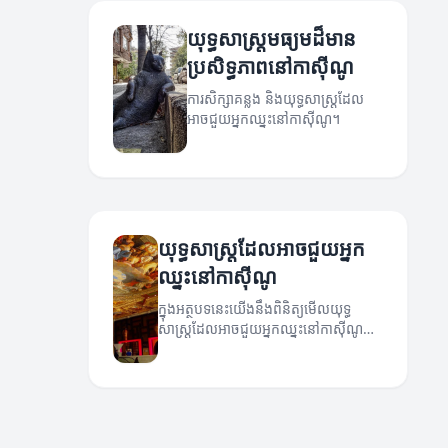
យុទ្ធសាស្ត្រមធ្យមដ៏មាន
ប្រសិទ្ធភាពនៅកាស៊ីណូ
ការសិក្សាគន្លង និងយុទ្ធសាស្ត្រដែល
អាចជួយអ្នកឈ្នះនៅកាស៊ីណូ។
យុទ្ធសាស្ត្រដែលអាចជួយអ្នក
ឈ្នះនៅកាស៊ីណូ
ក្នុងអត្ថបទនេះយើងនឹងពិនិត្យមើលយុទ្ធ
សាស្ត្រដែលអាចជួយអ្នកឈ្នះនៅកាស៊ីណូ
និងវិធីសាស្ត្រដែលអាចនាំអោយមាន
ជោគជ័យ។