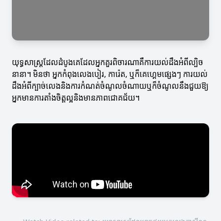
យុទ្ធសាស្ត្រដែលដំបូងគេដែលអ្នកគួរពិចារណាគឺការយល់ដឹងអំពីល្បិច
នានា។ មិនថា អ្នកកំពុងលេងបៀរ, ការ៉េត, ឬក៏គេហ្គេមផ្សេងៗ ការយល់
ដឹងអំពីក្បាច់លេងនិងការកំណត់ចំណូលចំណាយឬក៏ចំណូលនឹងជួយឱ្យ
អ្នកមានការតាំងចិត្តល្អនិងមានភាពជោគជ័យ។