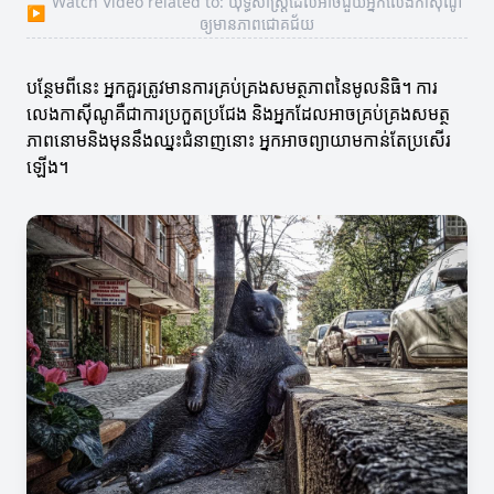
Watch Video related to: យុទ្ធសាស្ត្រដែលអាចជួយអ្នកលេងកាស៊ីណូ
▶
ឲ្យមានភាពជោគជ័យ
បន្ថែមពីនេះ អ្នកគួរត្រូវមានការគ្រប់គ្រងសមត្ថភាពនៃមូលនិធិ។ ការ
លេងកាស៊ីណូគឺជាការប្រកួតប្រជែង និងអ្នកដែលអាចគ្រប់គ្រងសមត្ថ
ភាពនោមនិងមុននឹងឈ្នះជំនាញនោះ អ្នកអាចព្យាយាមកាន់តែប្រសើរ
ឡើង។