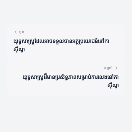
មុន
យុទ្ធសាស្ត្រដែលអាចទទួលបានអត្ថប្រយោជន៍នៅកា
ស៊ីណូ
បន្ទាប់
យុទ្ធសាស្ត្រដ៏មានប្រសិទ្ធភាពសម្រាប់ការលេងនៅកា
ស៊ីណូ