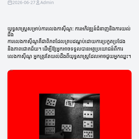
2026-06-27
Admin
យុទ្ធសាស្ត្រសម្រាប់ការលេងកាស៊ីណូ: ការអភិវឌ្ឍន៍ជំនាញនិងការយល់
ដឹង
ការលេងកាស៊ីណូគឺជាពិភពដែលគ្របដណ្តប់ដោយការប្រកួតប្រជែង
និងភាពជោគជ័យ។ ដើម្បីឱ្យអ្នកអាចទទួលបានអត្ថប្រយោជន៍ពីការ
លេងកាស៊ីណូ អ្នកត្រូវតែយល់ដឹងពីយុទ្ធសាស្ត្រដែលអាចជួយអ្នកឈ្នះ។