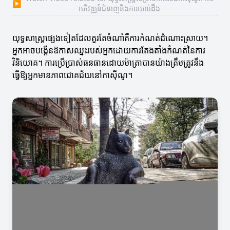
▶
អភិវឌ្ឍន៍ជំនាញនិងការយល់ដឹង
យុទ្ធសាស្ត្រផ្សេងទៀតដែលគួរតែចំណាំគឺការកំណត់ដំណោះស្រាយ។
អ្នកអាចបង្កើនឱកាសឈ្នះរបស់អ្នកដោយការតែងតាំងកំណត់នៃការ
វិនិយោគ។ ការប្រើប្រាស់ធនធានដោយម៉ាត្រាបានយ៉ាងត្រឹមត្រូវនឹង
ធ្វើឱ្យអ្នកមានភាពជោគជ័យនៅកាស៊ីណូ។