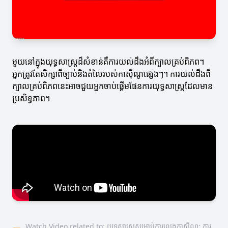
មួយនៅក្នុងយុទ្ធសាស្ត្រដ៏សំខាន់គឺការយល់ដឹងអំពីក្បាលគ្រប់ពិភព។
អ្នកត្រូវតែសិក្សាពីច្បាប់និងតំលៃរបស់កាស៊ីណូផ្សេងៗ។ ការយល់ដឹងពី
ក្បាលគ្រប់ពិភពនេះអាចជួយអ្នកចាប់ផ្តើមផែនការយុទ្ធសាស្ត្រដែលមាន
ប្រសិទ្ធភាព។
Watch Video related to: យុទ្ធសាស្ត្រសម្រាប់ការលេងកាស៊ីណូ: ការ