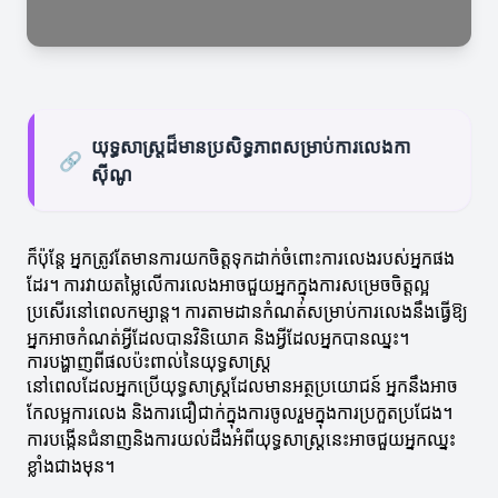
យុទ្ធសាស្ត្រដ៏មានប្រសិទ្ធភាពសម្រាប់ការលេងកា
🔗
ស៊ីណូ
ក៏ប៉ុន្តែ អ្នកត្រូវតែមានការយកចិត្តទុកដាក់ចំពោះការលេងរបស់អ្នកផង
ដែរ។ ការវាយតម្លៃលើការលេងអាចជួយអ្នកក្នុងការសម្រេចចិត្តល្អ
ប្រសើរនៅពេលកម្សាន្ត។ ការតាមដានកំណត់សម្រាប់ការលេងនឹងធ្វើឱ្យ
អ្នកអាចកំណត់អ្វីដែលបានវិនិយោគ និងអ្វីដែលអ្នកបានឈ្នះ។
ការបង្ហាញពីផលប៉ះពាល់នៃយុទ្ធសាស្ត្រ
នៅពេលដែលអ្នកប្រើយុទ្ធសាស្ត្រដែលមានអត្ថប្រយោជន៍ អ្នកនឹងអាច
កែលម្អការលេង និងការជឿជាក់ក្នុងការចូលរួមក្នុងការប្រកួតប្រជែង។
ការបង្កើនជំនាញនិងការយល់ដឹងអំពីយុទ្ធសាស្ត្រនេះអាចជួយអ្នកឈ្នះ
ខ្លាំងជាងមុន។