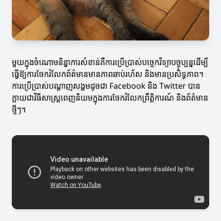
មួយក្នុងចំណោមនិន្នាការសំខាន់គឺការប្រើប្រាស់បច្ចេកវិទ្យាបច្ចុប្បន្នដើម្បី
ធ្វើឱ្យការចែករំលែកព័ត៌មានមានភាពឆាប់រហ័ស និងមានប្រសិទ្ធភាព។
ការប្រើប្រាស់បណ្តាញសង្គមដូចជា Facebook និង Twitter បាន
ក្លាយជាវិធីសាស្ត្រពេញនិយមក្នុងការចែករំលែកព្រឹត្តិការណ៍ និងព័ត៌មាន
ថ្មីៗ។