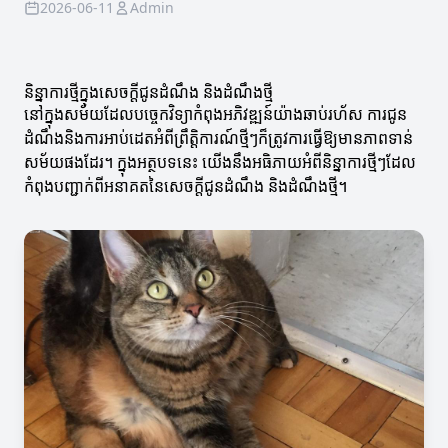
2026-06-11
Admin
និន្នាការថ្មីក្នុងសេចក្តីជូនដំណឹង និងដំណឹងថ្មី
នៅក្នុងសម័យដែលបច្ចេកវិទ្យាកំពុងអភិវឌ្ឍន៍យ៉ាងឆាប់រហ័ស ការជូន
ដំណឹងនិងការអាប់ដេតអំពីព្រឹត្តិការណ៍ថ្មីៗក៏ត្រូវការធ្វើឱ្យមានភាពទាន់
សម័យផងដែរ។ ក្នុងអត្ថបទនេះ យើងនឹងអធិភាយអំពីនិន្នាការថ្មីៗដែល
កំពុងបញ្ជាក់ពីអនាគតនៃសេចក្តីជូនដំណឹង និងដំណឹងថ្មី។