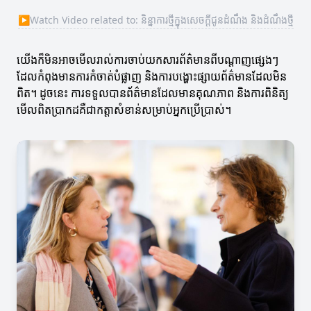
▶
Watch Video related to: និន្នាការថ្មីក្នុងសេចក្តីជូនដំណឹង និងដំណឹងថ្មី
យើងក៏មិនអាចមើលរាល់ការចាប់យកសារព័ត៌មានពីបណ្តាញផ្សេងៗ
ដែលកំពុងមានការកំចាត់បំផ្លាញ និងការបង្ហោះផ្សាយព័ត៌មានដែលមិន
ពិត។ ដូចនេះ ការទទួលបានព័ត៌មានដែលមានគុណភាព និងការពិនិត្យ
មើលពិតប្រាកដគឺជាកត្តាសំខាន់សម្រាប់អ្នកប្រើប្រាស់។