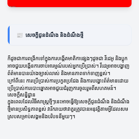
📰
សេចក្តីជូនដំណឹង និងដំណឹងថ្មី
ក៏ដូចជាការពង្រីកទៅក្នុងការបង្កើតមាតិកាផ្សេងៗដូចជា វីដេអូ និងប្លុក
អាចជួយបង្កើនការចាប់អារម្មណ៍របស់អ្នកប្រើប្រាស់។ វីដេអូអាចបង្ហាញ
ព័ត៌មានបានយ៉ាងច្បាស់លាស់ និងមានភាពទាក់ទាញខ្ពស់។
ក្រៅពីនេះ ការប្រើប្រាស់ការប្រកួតប្រជែង និងការបង្ហោះព័ត៌មានដោយ
ប្រើប្រាស់ការបោះឆ្នោតអាចជួយជំរុញការចូលរួមពីសហគមន៍។
សេចក្តីសន្និដ្ឋាន
ក្នុងពេលដែលវិធីសាស្ត្រថ្មីៗនេះអាចធ្វើឱ្យសេចក្តីជូនដំណឹង និងដំណឹង
ថ្មីមានប្រសិទ្ធភាពខ្ពស់ វារីករាយថាវាគួរត្រូវបានអនុវត្តិតាមអ្វីដែលសម
ស្របសម្រាប់សង្គមនិងបរិបទនីមួយៗ។