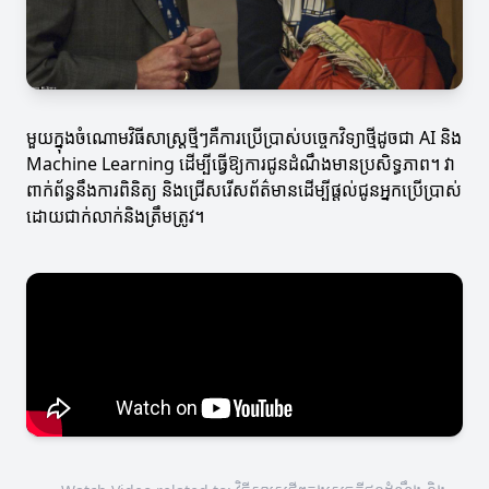
មួយក្នុងចំណោមវិធីសាស្ត្រថ្មីៗគឺការប្រើប្រាស់បច្ចេកវិទ្យាថ្មីដូចជា AI និង
Machine Learning ដើម្បីធ្វើឱ្យការជូនដំណឹងមានប្រសិទ្ធភាព។ វា
ពាក់ព័ន្ធនឹងការពិនិត្យ និងជ្រើសរើសព័ត៌មានដើម្បីផ្តល់ជូនអ្នកប្រើប្រាស់
ដោយជាក់លាក់និងត្រឹមត្រូវ។