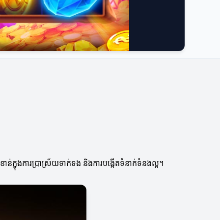
ន់ក្នុងការប្រាស្រ័យទាក់ទង និងការបង្កើតទំនាក់ទំនងល្អ។