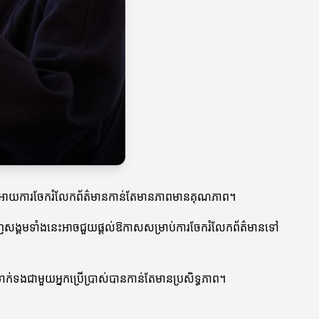
ែលជួយអោយការចែករំលែកព័ត៌មានកាន់តែមានភាពមានគុណភាព។
ាញសង្គមទាំងនេះអាចជួយផ្ដល់ឱកាសសម្រាប់ការចែករំលែកព័ត៌មានទៅ
យទាក់ទងជាមួយអ្នកប្រើប្រាស់បានកាន់តែមានប្រសិទ្ធភាព។