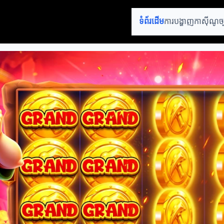
ទំព័រដើម
ការបង្ហាញកាស៊ីណូ
ច