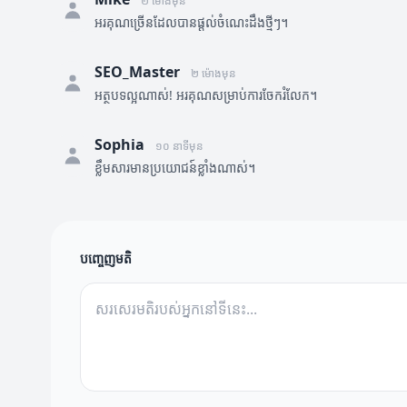
២ ម៉ោងមុន
អរគុណច្រើនដែលបានផ្តល់ចំណេះដឹងថ្មីៗ។
SEO_Master
២ ម៉ោងមុន
អត្ថបទល្អណាស់! អរគុណសម្រាប់ការចែករំលែក។
Sophia
១០ នាទីមុន
ខ្លឹមសារមានប្រយោជន៍ខ្លាំងណាស់។
បញ្ចេញមតិ