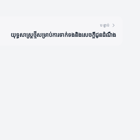
បន្ទាប់
យុទ្ធសាស្ត្រថ្មីសម្រាប់ការទាក់ទងនិងសេចក្តីជូនដំណឹង