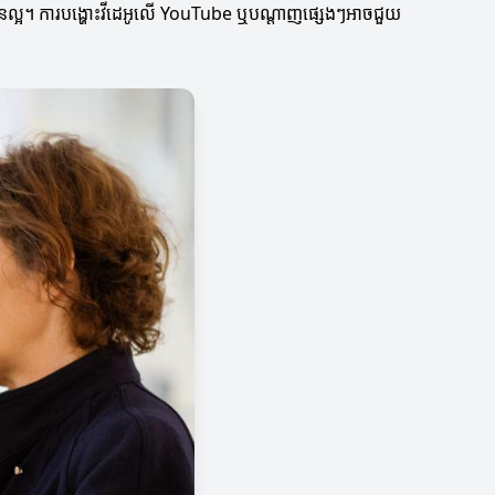
ការបានល្អ។ ការបង្ហោះវីដេអូលើ YouTube ឬបណ្តាញផ្សេងៗអាចជួយ