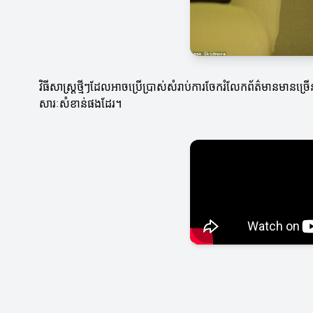
វិធីសាស្ត្រថ្មីៗដែលអាចប្រើប្រាស់សំរាប់ការចែករំលែកព័ត៌មានមានច្
សារៈសំខាន់ផងដែរ។