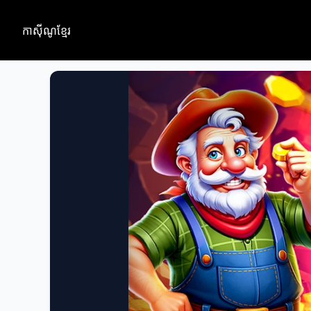
កាស៊ីណូខ្មែរ