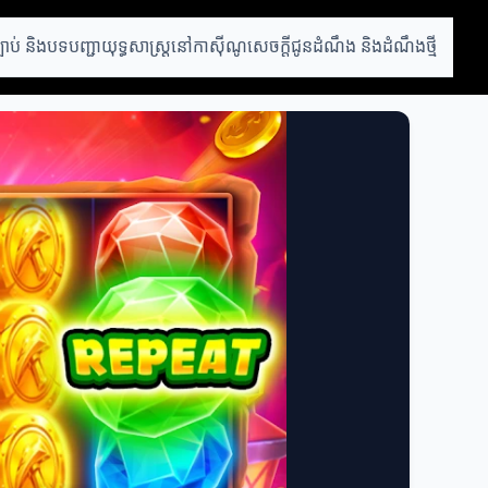
្បាប់ និងបទបញ្ជា
យុទ្ធសាស្ត្រនៅកាស៊ីណូ
សេចក្តីជូនដំណឹង និងដំណឹងថ្មី