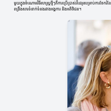
មួយក្នុងចំណោមវិធីសាស្ត្រថ្មីៗគឺការប្រើប្រាស់វីដេអូសម្រាប់ការ
ពង្រឹងសារទំនាក់ទំនងរវាងអង្គការ និងអតិថិជន។