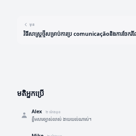
មុន
វិធីសាស្ត្រថ្មីសម្រាប់ការប្រ comunicaçãoនិងការចែករំ
មតិអ្នកប្រើ
Alex
២ ម៉ោងមុន
ខ្លឹមសារច្បាស់លាស់ ងាយយល់ណាស់។
Mike