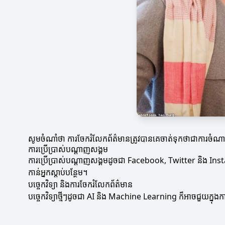
សូមចំណាំថា ការចែករំលែកព័ត៌មានត្រូវបានគេចាត់ទុកថាជាការចំណ
ការប្រើប្រាស់បណ្តាញសង្គម
ការប្រើប្រាស់បណ្តាញសង្គមដូចជា Facebook, Twitter និង Ins
កាន់អ្នកស្តាប់បន្ថែម។
បច្ចេកវិទ្យា និងការចែករំលែកព័ត៌មាន
បច្ចេកវិទ្យាថ្មីៗដូចជា AI និង Machine Learning ក៏អាចជួយក្នុង