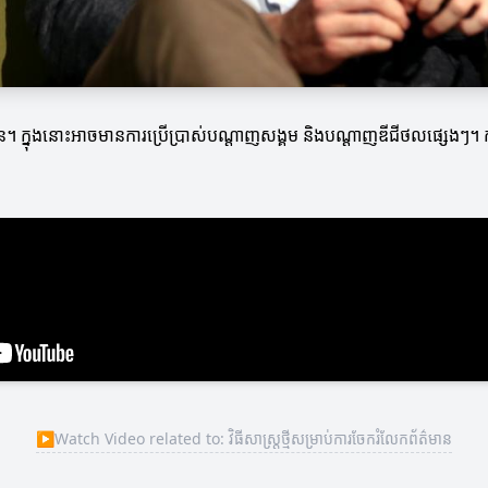
រើន។ ក្នុងនោះអាចមានការប្រើប្រាស់បណ្តាញសង្គម និងបណ្ដាញឌីជីថលផ្សេងៗ។ ការ
▶
Watch Video related to: វិធីសាស្ត្រថ្មីសម្រាប់ការចែករំលែកព័ត៌មាន