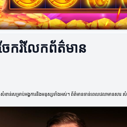
ការចែករំលែកព័ត៌មាន
តាសំខាន់សម្រាប់អង្គការនិងមនុស្សទាំងអស់។ ព័ត៌មានទាន់ពេលវេលាមានសារៈសំខា