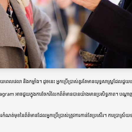
ាយពេលវេលា និងកម្លាំង។ ដូចនេះ អ្នកប្រើប្រាស់គួរតែមានយុទ្ធសាស្ត្រដ
tagram អាចជួយក្នុងការចែករំលែកព័ត៌មានបានយ៉ាងមានប្រសិទ្ធភាព។ បណ្ត
ការកំណត់មុខនៃព័ត៌មានដែលអ្នកប្រើប្រាស់ត្រូវការកាន់តែប្រសើរ។ ការប្រាស្រ័