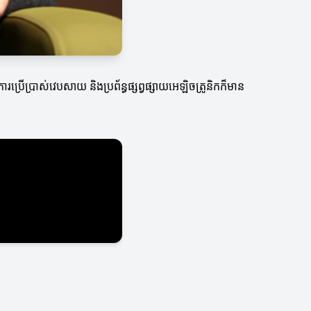
ប្រើប្រាស់វេបសាយ និងប្រព័ន្ធផ្សព្វផ្សាយអេឡិចត្រូនិកក៏មាន