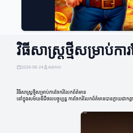
វិធីសាស្ត្រថ្មីសម្រាប់
2026-06-24
Admin
វិធីសាស្ត្រថ្មីសម្រាប់ការចែករំលែកព័ត៌មាន
នៅក្នុងសម័យឌីជីថលបច្ចុប្បន្ន ការចែករំលែកព័ត៌មានបានក្លាយជាកត្