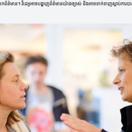
ចែករំលែកព័ត៌មាន។ វីដេអូអាចបង្ហាញព័ត៌មានយ៉ាងច្បាស់ និងអាចទាក់ទាញស្តាប់