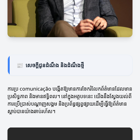
📰
សេចក្តីជូនដំណឹង និងដំណឹងថ្មី
ការប្រ comunicação បង្កើតឱ្យមានការចែករំលែកព័ត៌មានដែលមាន
ប្រសិទ្ធភាព និងមានឥទ្ធិពល។ នៅក្នុងអត្ថបទនេះ យើងនឹងស្វែងយល់ពី
ការប្រើប្រាស់បណ្តាញសង្គម និងប្រព័ន្ធផ្សព្វផ្សាយដើម្បីធ្វើឱ្យព័ត៌មាន
ស្ដាប់បានយ៉ាងឆាប់រហ័ស។