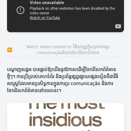
Watch Video related to: វិធីសាស្ត្រថ្មីសម្រាប់ការប្រ
▶
comunicaçãoនិងការចែករំលែកព័ត៌មាន
បណ្តាញសង្គម បានផ្តល់ឱ្យយើងនូវឱកាសដើម្បីចែករំលែកព័ត៌មាន
ថ្មីៗ។ ការប្រើប្រាស់គេហទំព័រ និងប្រព័ន្ធផ្សព្វផ្សាយផ្សេងទៀតគឺជាវិធី
សាស្ត្រដែលមានប្រសិទ្ធភាពក្នុងការប្រ comunicação និងការ
ចែករំលែកព័ត៌មាននៅពេលនេះ។