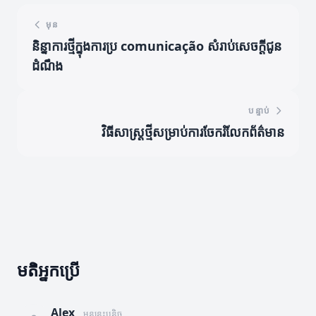
មុន
និន្នាការថ្មីក្នុងការប្រ comunicação សំរាប់សេចក្តីជូន
ដំណឹង
បន្ទាប់
វិធីសាស្ត្រថ្មីសម្រាប់ការចែករំលែកព័ត៌មាន
មតិអ្នកប្រើ
Alex
មុននេះបន្តិច