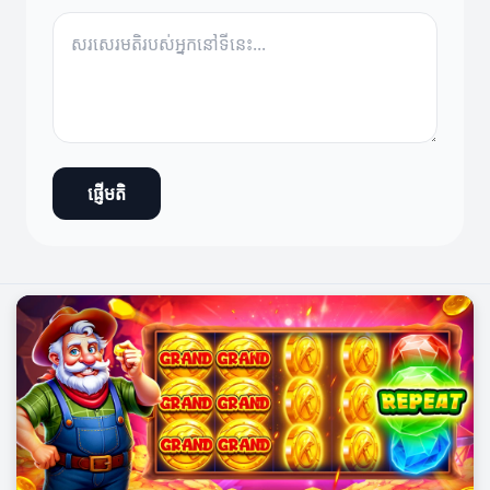
ផ្ញើមតិ