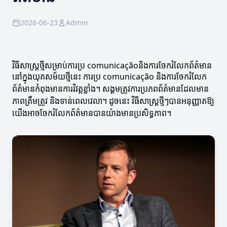
2026-06-23
Admin
វិធីសាស្ត្រថ្មីសម្រាប់ការប្រ comunicaçãoនិងការចែករំលែកព័ត៌មាន
នៅក្នុងយុគសម័យថ្មីនេះ ការប្រ comunicação និងការចែករំលែក
ព័ត៌មានកំពុងមានការវិវត្តខ្លាំង។ សង្គមត្រូវការប្រភពព័ត៌មានដែលមាន
ភាពត្រឹមត្រូវ និងទាន់ពេលវេលា។ ដូចនេះ វិធីសាស្ត្រថ្មីៗបានអនុញ្ញាតឱ្យ
យើងអាចចែករំលែកព័ត៌មានបានយ៉ាងមានប្រសិទ្ធភាព។