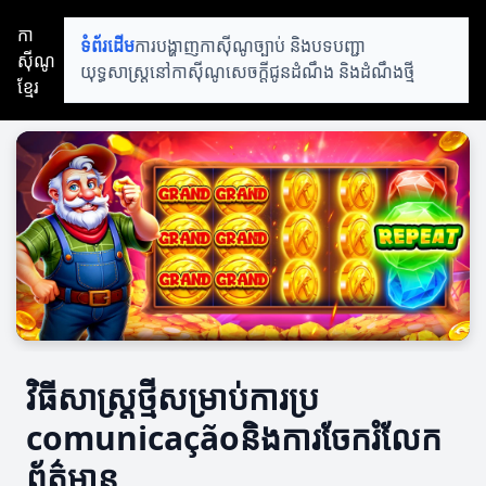
កា
ទំព័រដើម
ការបង្ហាញកាស៊ីណូ
ច្បាប់ និងបទបញ្ជា
ស៊ីណូ
យុទ្ធសាស្ត្រនៅកាស៊ីណូ
សេចក្តីជូនដំណឹង និងដំណឹងថ្មី
ខ្មែរ
វិធីសាស្ត្រថ្មីសម្រាប់ការប្រ
comunicaçãoនិងការចែករំលែក
ព័ត៌មាន