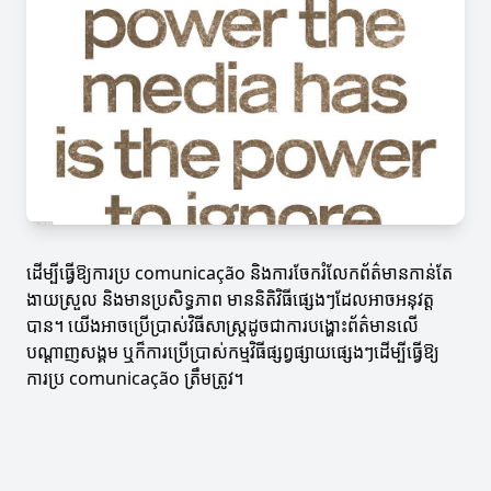
ដើម្បីធ្វើឱ្យការប្រ comunicação និងការចែករំលែកព័ត៌មានកាន់តែ
ងាយស្រួល និងមានប្រសិទ្ធភាព មាននិតិវិធីផ្សេងៗដែលអាចអនុវត្ត
បាន។ យើងអាចប្រើប្រាស់វិធីសាស្ត្រដូចជាការបង្ហោះព័ត៌មានលើ
បណ្ដាញសង្គម ឬក៏ការប្រើប្រាស់កម្មវិធីផ្សព្វផ្សាយផ្សេងៗដើម្បីធ្វើឱ្យ
ការប្រ comunicação ត្រឹមត្រូវ។