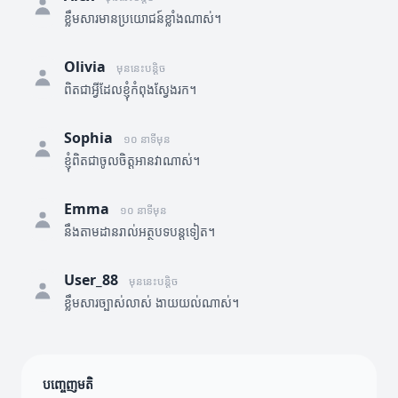
ខ្លឹមសារមានប្រយោជន៍ខ្លាំងណាស់។
Olivia
មុននេះបន្តិច
ពិតជាអ្វីដែលខ្ញុំកំពុងស្វែងរក។
Sophia
១០ នាទីមុន
ខ្ញុំពិតជាចូលចិត្តអានវាណាស់។
Emma
១០ នាទីមុន
នឹងតាមដានរាល់អត្ថបទបន្តទៀត។
User_88
មុននេះបន្តិច
ខ្លឹមសារច្បាស់លាស់ ងាយយល់ណាស់។
បញ្ចេញមតិ